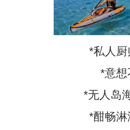
*私人
*意
*无人岛
*酣畅