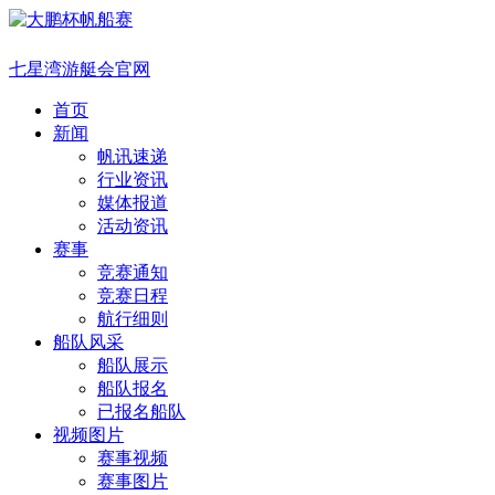
七星湾游艇会官网
首页
新闻
帆讯速递
行业资讯
媒体报道
活动资讯
赛事
竞赛通知
竞赛日程
航行细则
船队风采
船队展示
船队报名
已报名船队
视频图片
赛事视频
赛事图片