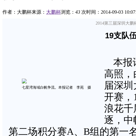
作者：大鹏杯
来源：
大鹏杯
浏览：
43
次
时间：2014-09-03 10:07
2014第三届深圳大
19支队
本报
高照，
届深圳
七星湾海域白帆争流。本报记者 李苑 摄
开赛，
浪花千
逐，中
第二场积分赛A、B组的第一